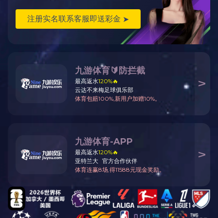
开云(中国)-三维激光扫描仪
南得M1
开云(中国)-无人机
楼板检测
开云(中国)-测轮
钢筋保护层
开云(中国)-脚架
罗盘
Trimble
测量尺
混凝土检测
投线仪/墨线仪/标线仪/水平仪
开云(中国)- RTK进口主板